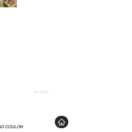
Suivant
t S&D COULON